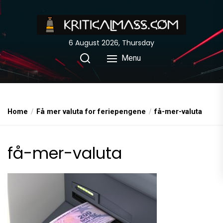
Skip
to
the
6 August 2026, Thursday
content
Menu
Home
Få mer valuta for feriepengene
få-mer-valuta
få-mer-valuta