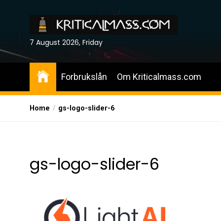
Skip
to
the
7 August 2026, Friday
content
Forbrukslån
Om Kriticalmass.com
Home
gs-logo-slider-6
gs-logo-slider-6